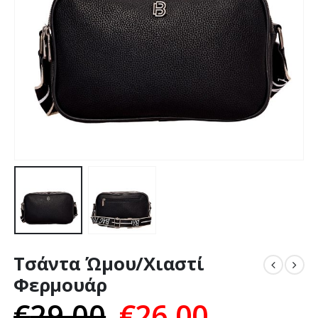
Τσάντα Ώμου/Χιαστί
Φερμουάρ
€
29,00
€
26,00