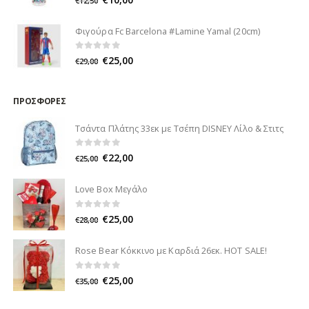
€
12,50
Φιγούρα Fc Barcelona #Lamine Yamal (20cm)
0
out of 5
€
25,00
€
29,00
ΠΡΟΣΦΟΡΈΣ
Τσάντα Πλάτης 33εκ με Τσέπη DISNEY Λίλο & Στιτς
0
out of 5
€
22,00
€
25,00
Love Box Μεγάλο
0
out of 5
€
25,00
€
28,00
Rose Bear Κόκκινο με Καρδιά 26εκ. HOT SALE!
0
out of 5
€
25,00
€
35,00