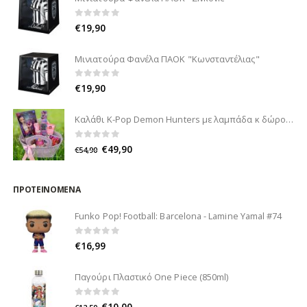
0
out of 5
€
19,90
Μινιατούρα Φανέλα ΠΑΟΚ "Κωνσταντέλιας"
0
out of 5
€
19,90
Καλάθι K-Pop Demon Hunters με λαμπάδα κ δώρο
0
out of 5
€
49,90
€
54,90
ΠΡΟΤΕΙΝΌΜΕΝΑ
Funko Pop! Football: Barcelona - Lamine Yamal #74
0
out of 5
€
16,99
Παγούρι Πλαστικό One Piece (850ml)
0
out of 5
€
10,00