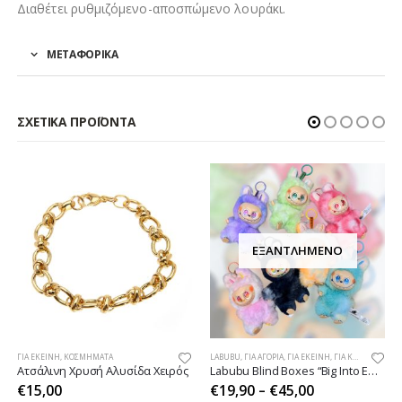
Διαθέτει ρυθμιζόμενο-αποσπώμενο λουράκι.
ΜΕΤΑΦΟΡΙΚΑ
ΣΧΕΤΙΚΆ ΠΡΟΪΌΝΤΑ
ΕΞΑΝΤΛΗΜΈΝΟ
ΓΙΑ ΕΚΕΊΝΗ
,
ΚΟΣΜΉΜΑΤΑ
LABUBU
,
ΓΙΑ ΑΓΌΡΙΑ
,
ΓΙΑ ΕΚΕΊΝΗ
,
ΓΙΑ ΚΟΡΊΤΣΙΑ
,
ΠΑΙ
Ατσάλινη Χρυσή Αλυσίδα Χειρός
Labubu Blind Boxes “Big Into Energy”
€
15,00
€
19,90
–
€
45,00