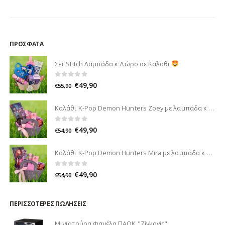
ΠΡΌΣΦΑΤΑ
Σετ Stitch Λαμπάδα κ Δώρο σε Καλάθι
0
out of 5
€
49,90
€
55,90
Καλάθι K-Pop Demon Hunters Zoey με λαμπάδα κ δώρο
0
out of 5
€
49,90
€
54,90
Καλάθι K-Pop Demon Hunters Mira με λαμπάδα κ δώρο
0
out of 5
€
49,90
€
54,90
ΠΕΡΙΣΣΌΤΕΡΕΣ ΠΩΛΉΣΕΙΣ
Μινιατούρα Φανέλα ΠΑΟΚ "Zivkovic"