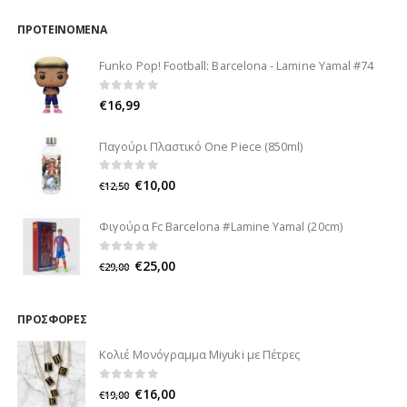
ΠΡΟΤΕΙΝΌΜΕΝΑ
Funko Pop! Football: Barcelona - Lamine Yamal #74
0
out of 5
€
16,99
Παγούρι Πλαστικό One Piece (850ml)
0
out of 5
€
10,00
€
12,50
Φιγούρα Fc Barcelona #Lamine Yamal (20cm)
0
out of 5
€
25,00
€
29,00
ΠΡΟΣΦΟΡΈΣ
Κολιέ Μονόγραμμα Miyuki με Πέτρες
0
out of 5
€
16,00
€
19,00