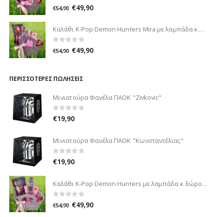
0
out of 5
€
49,90
€
54,90
Καλάθι K-Pop Demon Hunters Mira με λαμπάδα κ δώρο
0
out of 5
€
49,90
€
54,90
ΠΕΡΙΣΣΌΤΕΡΕΣ ΠΩΛΉΣΕΙΣ
Μινιατούρα Φανέλα ΠΑΟΚ "Zivkovic"
0
out of 5
€
19,90
Μινιατούρα Φανέλα ΠΑΟΚ "Κωνσταντέλιας"
0
out of 5
€
19,90
Καλάθι K-Pop Demon Hunters με λαμπάδα κ δώρο
0
out of 5
€
49,90
€
54,90