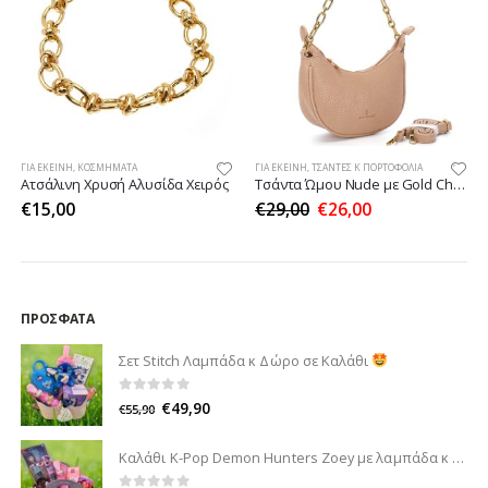
ΓΙΑ ΕΚΕΊΝΗ
,
ΚΟΣΜΉΜΑΤΑ
ΓΙΑ ΕΚΕΊΝΗ
,
ΤΣΆΝΤΕΣ Κ ΠΟΡΤΟΦΌΛΙΑ
Ατσάλινη Χρυσή Αλυσίδα Χειρός
Τσάντα Ώμου Nude με Gold Chain
€
15,00
€
29,00
€
26,00
ΠΡΌΣΦΑΤΑ
Σετ Stitch Λαμπάδα κ Δώρο σε Καλάθι
0
out of 5
€
49,90
€
55,90
Καλάθι K-Pop Demon Hunters Zoey με λαμπάδα κ δώρο