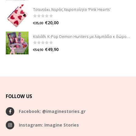
Τσαντάκι Χειρός Χειροποίητο ‘Pink Hearts’
0
out of 5
€
20,00
€
35,00
Καλάθι K-Pop Demon Hunters με λαμπάδα κ δώρο
0
out of 5
€
49,90
€
54,90
FOLLOW US
Facebook: @imaginestories.gr
Instagram: Imagine Stories