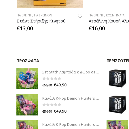
ΓΙΑ ΕΚΕΊΝΗ
,
ΓΙΑ ΕΚΕΊΝΟΝ
ΓΙΑ ΕΚΕΊΝΗ
,
ΚΟΣΜΉΜΑΤΑ
Bag Charm Teddy Bear_2χρώματα
Στάντ Στήριξης Κινητού
Ατσάλινη Χρυσή Αλ
€
13,00
€
16,00
ΠΡΌΣΦΑΤΑ
ΠΕΡΙΣΣΌΤΕ
Σετ Stitch Λαμπάδα κ Δώρο σε Καλάθι
0
out of 5
€
49,90
€
55,90
Καλάθι K-Pop Demon Hunters Zoey με λαμπάδα κ δώρο
0
out of 5
€
49,90
€
54,90
Καλάθι K-Pop Demon Hunters Mira με λαμπάδα κ δώρο