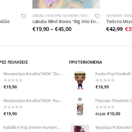
LABUBU
,
ΓΙΑ ΑΓΌΡΙΑ
,
ΓΙΑ ΕΚΕΊΝΗ
,
ΓΙΑ ΚΟΡΊΤΣΙΑ
,
ΠΑΙΔΙΚΆ
ΓΙΑ ΕΚΕΊΝΗ
,
ΤΣΆΝΤΕΣ Κ 
,
ΤΣΆΝ
υσίδα
Labubu Blind Boxes “Big Into Energy”
Τσάντα Μεγά
€
19,90
–
€
45,00
€
42,99
€
3
ΡΕΣ ΠΩΛΉΣΕΙΣ
ΠΡΟΤΕΙΝΌΜΕΝΑ
Μινιατούρα Φανέλα ΠΑΟΚ "Zivkovic"
0
out of 5
0
out of 5
€
19,90
€
16,99
Μινιατούρα Φανέλα ΠΑΟΚ "Κωνσταντέλιας"
0
out of 5
0
out of 5
€
19,90
€
10,00
€
12,50
Καλάθι K-Pop Demon Hunters με λαμπάδα κ δώρο