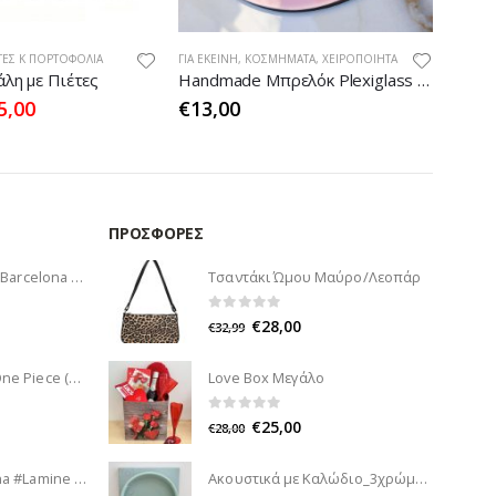
ΠΟΡΤΟΦΌΛΙΑ
ΤΕΣ Κ ΠΟΡΤΟΦΌΛΙΑ
ΓΙΑ ΕΚΕΊΝΗ
,
ΚΟΣΜΉΜΑΤΑ
,
ΧΕΙΡΟΠΟΊΗΤΑ
ΓΙΑ ΕΚ
λη με Πιέτες
Handmade Μπρελόκ Plexiglass Ροζ Μάτι
Σακίδ
5,00
€
13,00
€
29
ΠΡΟΣΦΟΡΈΣ
Funko Pop! Football: Barcelona - Lamine Yamal #74
Τσαντάκι Ώμου Μαύρο/Λεοπάρ
0
out of 5
€
28,00
€
32,99
Παγούρι Πλαστικό One Piece (850ml)
Love Box Μεγάλο
0
out of 5
€
25,00
€
28,00
Φιγούρα Fc Barcelona #Lamine Yamal (20cm)
Ακουστικά με Καλώδιο_3χρώματα