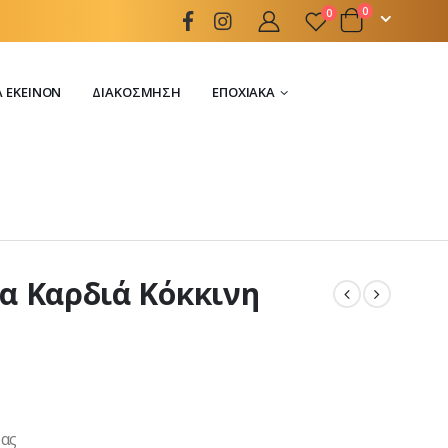
0
0
Α ΕΚΕΊΝΟΝ
ΔΙΑΚΌΣΜΗΣΗ
ΕΠΟΧΙΑΚΆ
α Καρδιά Κόκκινη
ρας