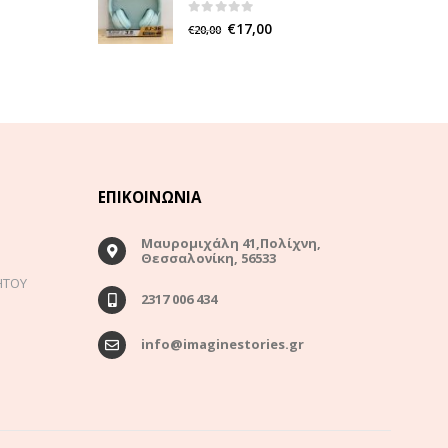
0
out of 5
€
17,00
€
20,00
ΕΠΙΚΟΙΝΩΝΊΑ
Μαυρομιχάλη 41,Πολίχνη,
Θεσσαλονίκη, 56533
ΗΤΟΥ
2317 006 434
info@imaginestories.gr