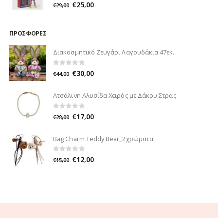
0
out of 5
€
25,00
€
29,00
ΠΡΟΣΦΟΡΈΣ
Διακοσμητικό Ζευγάρι Λαγουδάκια 47εκ.
0
out of 5
€
30,00
€
44,00
Ατσάλινη Αλυσίδα Χειρός με Δάκρυ Στρας
0
out of 5
€
17,00
€
20,00
Bag Charm Teddy Bear_2χρώματα
0
out of 5
€
12,00
€
15,00