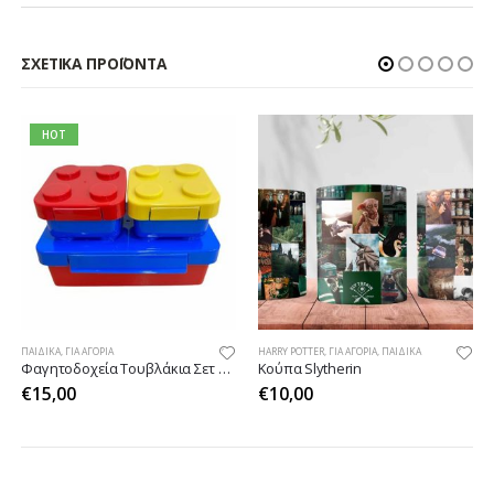
ΣΧΕΤΙΚΆ ΠΡΟΪΌΝΤΑ
HOT
ΠΑΙΔΙΚΆ
,
ΓΙΑ ΑΓΌΡΙΑ
HARRY POTTER
,
ΓΙΑ ΑΓΌΡΙΑ
,
ΠΑΙΔΙΚΆ
Φαγητοδοχεία Τουβλάκια Σετ 3 τμχ
Κούπα Slytherin
€
15,00
€
10,00