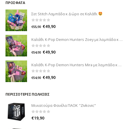
ΠΡΌΣΦΑΤΑ
Σετ Stitch Λαμπάδα κ Δώρο σε Καλάθι
0
out of 5
€
49,90
€
55,90
Καλάθι K-Pop Demon Hunters Zoey με λαμπάδα κ δώρο
0
out of 5
€
49,90
€
54,90
Καλάθι K-Pop Demon Hunters Mira με λαμπάδα κ δώρο
0
out of 5
€
49,90
€
54,90
ΠΕΡΙΣΣΌΤΕΡΕΣ ΠΩΛΉΣΕΙΣ
Μινιατούρα Φανέλα ΠΑΟΚ "Zivkovic"
0
out of 5
€
19,90