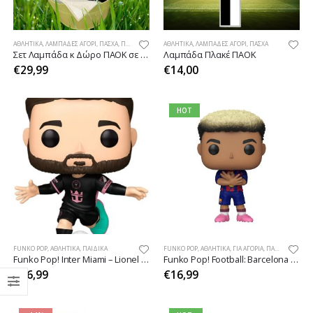
ΑΘΛΗΤΙΚΆ
,
ΛΑΜΠΆΔΕΣ ΑΓΌΡΙ
,
ΠΆΣΧΑ
,
ΠΑΣΧΑΛΙΝΈΣ ΠΡΟΤΆΣΕΙΣ ΔΏΡΩΝ
ΑΘΛΗΤΙΚΆ
,
ΛΑΜΠΆΔΕΣ ΑΓΌΡΙ
,
ΠΆΣΧΑ
Σετ Λαμπάδα κ Δώρο ΠΑΟΚ σε καλαθάκι
Λαμπάδα Πλακέ ΠΑΟΚ
€
29,99
€
14,00
HOT
FUNKO POP
,
ΑΘΛΗΤΙΚΆ
,
ΠΑΙΔΙΚΆ
FUNKO POP
,
ΑΘΛΗΤΙΚΆ
,
ΓΙΑ ΑΓΌΡΙΑ
,
ΠΑΙΔΙΚΆ
Funko Pop! Inter Miami – Lionel Messi #01
Funko Pop! Football: Barcelona – Lamine Yamal #74
€
16,99
€
16,99