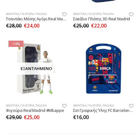
ΑΘΛΗΤΙΚΆ
,
ΓΙΑ ΑΓΌΡΙΑ
,
ΠΑΙΔΙΚΆ
ΑΘΛΗΤΙΚΆ
,
ΓΙΑ ΑΓΌΡΙΑ
,
ΠΑΙΔΙΚΆ
Τσαντάκι Μέσης Αγόρι Real Madrid 25/26
Σακίδιο Πλάτης 3D Real Madrid
€
28,00
€
24,00
€
25,00
€
22,00
-14%
ΕΞΑΝΤΛΗΜΈΝΟ
ΑΘΛΗΤΙΚΆ
,
ΓΙΑ ΑΓΌΡΙΑ
,
ΠΑΙΔΙΚΆ
ΑΘΛΗΤΙΚΆ
,
ΓΙΑ ΑΓΌΡΙΑ
,
ΠΑΙΔΙΚΆ
Φιγούρα Real Madrid #Mbappe
Σετ Γραφικής Ύλης FC Barcelona 25/26
€
29,00
€
25,00
€
16,00