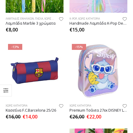
ΛΑΜΠΆΔΕΣ ΕΝΗΛΊΚΩΝ
,
ΠΆΣΧΑ
,
ΧΩΡΊΣ ΚΑΤΗΓΟΡΊΑ
K-POP
,
ΧΩΡΊΣ ΚΑΤΗΓΟΡΊΑ
Λαμπάδα Marble 3 χρώματα
Handmade Λαμπάδα K-Pop Demon Hunters_Zoey🩷
€
8,00
€
15,00
-13%
-15%
ΧΩΡΊΣ ΚΑΤΗΓΟΡΊΑ
ΧΩΡΊΣ ΚΑΤΗΓΟΡΊΑ
Κασετίνα F.C.Barcelona 25/26
Premium Τσάντα 27εκ DISNEY Lilo & Stitch
€
16,00
€
14,00
€
26,00
€
22,00