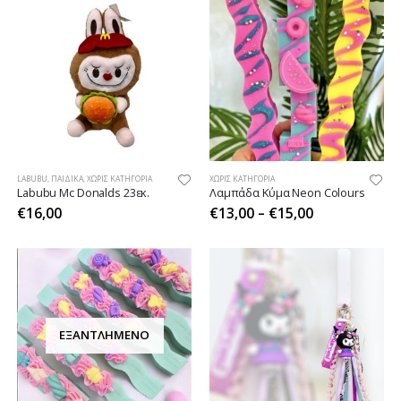
LABUBU
,
ΠΑΙΔΙΚΆ
,
ΧΩΡΊΣ ΚΑΤΗΓΟΡΊΑ
ΧΩΡΊΣ ΚΑΤΗΓΟΡΊΑ
Labubu Mc Donalds 23εκ.
Λαμπάδα Κύμα Neon Colours
€
16,00
€
13,00
–
€
15,00
ΕΞΑΝΤΛΗΜΈΝΟ