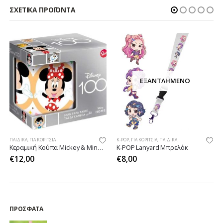
ΣΧΕΤΙΚΆ ΠΡΟΪΌΝΤΑ
ΕΞΑΝΤΛΗΜΈΝΟ
ΠΑΙΔΙΚΆ
,
ΓΙΑ ΚΟΡΊΤΣΙΑ
K-POP
,
ΓΙΑ ΚΟΡΊΤΣΙΑ
,
ΠΑΙΔΙΚΆ
Κεραμική Κούπα Mickey & Minnie Mouse
K-POΡ Lanyard Μπρελόκ
€
12,00
€
8,00
ΠΡΌΣΦΑΤΑ