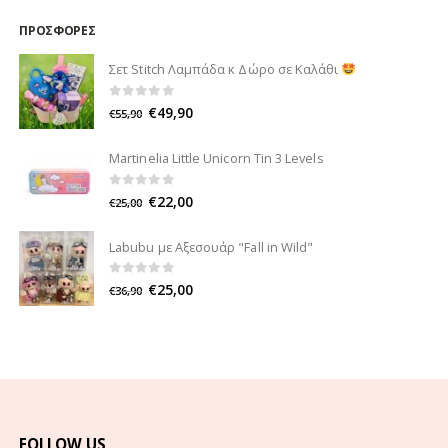
ΠΡΟΣΦΟΡΈΣ
Σετ Stitch Λαμπάδα κ Δώρο σε Καλάθι
0
out of 5
€
49,90
€
55,90
Martinelia Little Unicorn Tin 3 Levels
0
out of 5
€
22,00
€
25,00
Labubu με Αξεσουάρ "Fall in Wild"
0
out of 5
€
25,00
€
36,90
FOLLOW US