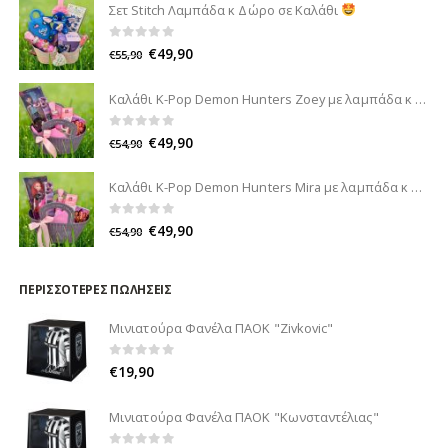
Σετ Stitch Λαμπάδα κ Δώρο σε Καλάθι
0
out of 5
€
49,90
€
55,90
Καλάθι K-Pop Demon Hunters Zoey με λαμπάδα κ δώρο
0
out of 5
€
49,90
€
54,90
Καλάθι K-Pop Demon Hunters Mira με λαμπάδα κ δώρο
0
out of 5
€
49,90
€
54,90
ΠΕΡΙΣΣΌΤΕΡΕΣ ΠΩΛΉΣΕΙΣ
Μινιατούρα Φανέλα ΠΑΟΚ "Zivkovic"
0
out of 5
€
19,90
Μινιατούρα Φανέλα ΠΑΟΚ "Κωνσταντέλιας"