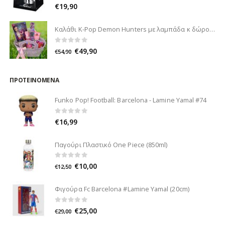
0
out of 5
€
19,90
Καλάθι K-Pop Demon Hunters με λαμπάδα κ δώρο
0
out of 5
€
49,90
€
54,90
ΠΡΟΤΕΙΝΌΜΕΝΑ
Funko Pop! Football: Barcelona - Lamine Yamal #74
0
out of 5
€
16,99
Παγούρι Πλαστικό One Piece (850ml)
0
out of 5
€
10,00
€
12,50
Φιγούρα Fc Barcelona #Lamine Yamal (20cm)
0
out of 5
€
25,00
€
29,00