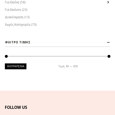
Για Εκείνη
(58)
Για Εκείνον
(23)
Διακόσμηση
(13)
Χωρίς Κατηγορία
(70)
ΦΙΛΤΡΟ ΤΙΜΗΣ
ΦΙΛΤΡΆΡΙΣΜΑ
Τιμή:
€0
—
€50
FOLLOW US