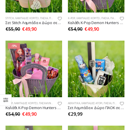
STITCH
,
ΛΑΜΠΆΔΕΣ ΚΟΡΊΤΣΙ
,
ΠΆΣΧΑ
,
ΠΑΣΧΑΛΙΝΈΣ ΠΡΟΤΆΣΕΙΣ ΔΏΡΩΝ
K-POP
,
ΛΑΜΠΆΔΕΣ ΚΟΡΊΤΣΙ
,
ΠΆΣΧΑ
,
ΠΑΣΧΑΛΙΝΈΣ ΠΡΟΤΆΣΕΙΣ ΔΏΡΩΝ
Σετ Stitch Λαμπάδα κ Δώρο σε Καλάθι
Καλάθι K-Pop Demon Hunters Zoey με λαμπάδα κ δώρο
€
55,90
€
49,90
€
54,90
€
49,90
-9%
K-POP
,
ΛΑΜΠΆΔΕΣ ΚΟΡΊΤΣΙ
,
ΠΑΣΧΑΛΙΝΈΣ ΠΡΟΤΆΣΕΙΣ ΔΏΡΩΝ
ΑΘΛΗΤΙΚΆ
,
ΛΑΜΠΆΔΕΣ ΑΓΌΡΙ
,
ΠΆΣΧΑ
,
ΠΑΣΧΑΛΙΝΈΣ ΠΡΟΤΆΣΕΙΣ ΔΏΡΩΝ
Καλάθι K-Pop Demon Hunters Mira με λαμπάδα κ δώρο
Σετ Λαμπάδα κ Δώρο ΠΑΟΚ σε καλαθάκι
€
54,90
€
49,90
€
29,99