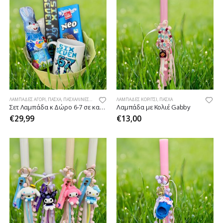
ΛΑΜΠΆΔΕΣ ΑΓΌΡΙ
,
ΠΆΣΧΑ
,
ΠΑΣΧΑΛΙΝΈΣ ΠΡΟΤΆΣΕΙΣ ΔΏΡΩΝ
ΛΑΜΠΆΔΕΣ ΚΟΡΊΤΣΙ
,
ΠΆΣΧΑ
Σετ Λαμπάδα κ Δώρο 6-7 σε καλαθάκι
Λαμπάδα με Κολιέ Gabby
€
29,99
€
13,00