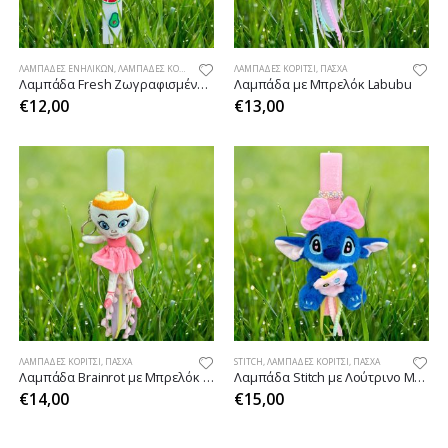
ΛΑΜΠΆΔΕΣ ΕΝΗΛΊΚΩΝ
,
ΛΑΜΠΆΔΕΣ ΚΟΡΊΤΣΙ
,
ΠΆΣΧΑ
ΛΑΜΠΆΔΕΣ ΚΟΡΊΤΣΙ
,
ΠΆΣΧΑ
Λαμπάδα Fresh Ζωγραφισμένη με Φρούτα
Λαμπάδα με Μπρελόκ Labubu
€
12,00
€
13,00
ΛΑΜΠΆΔΕΣ ΚΟΡΊΤΣΙ
,
ΠΆΣΧΑ
STITCH
,
ΛΑΜΠΆΔΕΣ ΚΟΡΊΤΣΙ
,
ΠΆΣΧΑ
Λαμπάδα Brainrot με Μπρελόκ 18εκ Ballarina Cappuccina
Λαμπάδα Stitch με Λούτρινο Μπρελόκ Ροζ
€
14,00
€
15,00