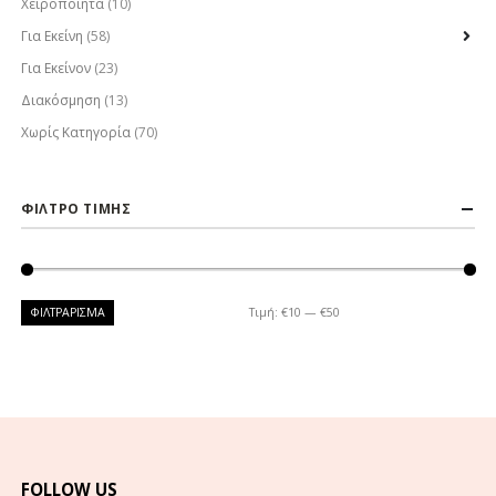
Χειροποίητα
(10)
Για Εκείνη
(58)
Για Εκείνον
(23)
Διακόσμηση
(13)
Χωρίς Κατηγορία
(70)
ΦΙΛΤΡΟ ΤΙΜΗΣ
ΦΙΛΤΡΆΡΙΣΜΑ
Τιμή:
€10
—
€50
FOLLOW US