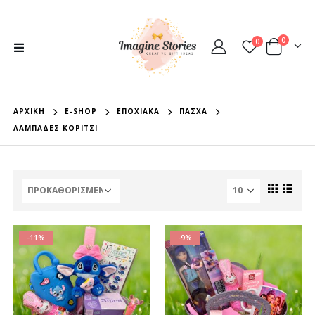
0
0
ΑΡΧΙΚΉ
E-SHOP
ΕΠΟΧΙΑΚΆ
ΠΆΣΧΑ
ΛΑΜΠΆΔΕΣ ΚΟΡΊΤΣΙ
-11%
-9%