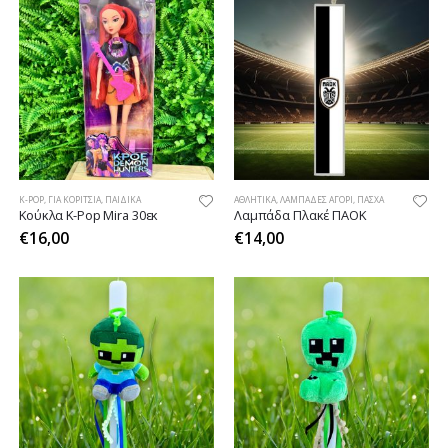
K-POP
,
ΓΙΑ ΚΟΡΊΤΣΙΑ
,
ΠΑΙΔΙΚΆ
ΑΘΛΗΤΙΚΆ
,
ΛΑΜΠΆΔΕΣ ΑΓΌΡΙ
,
ΠΆΣΧΑ
Κούκλα K-Pop Mira 30εκ
Λαμπάδα Πλακέ ΠΑΟΚ
€
16,00
€
14,00