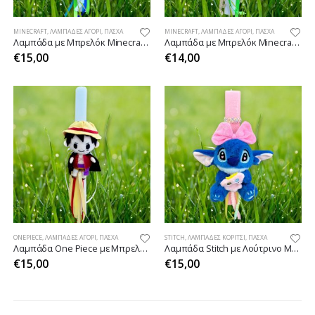
MINECRAFT
,
ΛΑΜΠΆΔΕΣ ΑΓΌΡΙ
,
ΠΆΣΧΑ
MINECRAFT
,
ΛΑΜΠΆΔΕΣ ΑΓΌΡΙ
,
ΠΆΣΧΑ
Λαμπάδα με Μπρελόκ Minecraft (Steve)
Λαμπάδα με Μπρελόκ Minecraft (Creeper)
€
15,00
€
14,00
ONEPIECE
,
ΛΑΜΠΆΔΕΣ ΑΓΌΡΙ
,
ΠΆΣΧΑ
STITCH
,
ΛΑΜΠΆΔΕΣ ΚΟΡΊΤΣΙ
,
ΠΆΣΧΑ
Λαμπάδα One Piece με Μπρελόκ Λούτρινο
Λαμπάδα Stitch με Λούτρινο Μπρελόκ Ροζ
€
15,00
€
15,00