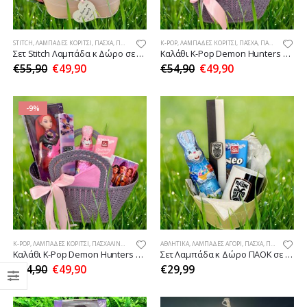
STITCH
,
ΛΑΜΠΆΔΕΣ ΚΟΡΊΤΣΙ
,
ΠΆΣΧΑ
,
ΠΑΣΧΑΛΙΝΈΣ ΠΡΟΤΆΣΕΙΣ ΔΏΡΩΝ
K-POP
,
ΛΑΜΠΆΔΕΣ ΚΟΡΊΤΣΙ
,
ΠΆΣΧΑ
,
ΠΑΣΧΑΛΙΝΈΣ ΠΡΟΤΆΣΕΙΣ ΔΏΡΩΝ
Σετ Stitch Λαμπάδα κ Δώρο σε Καλάθι
Καλάθι K-Pop Demon Hunters Zoey με λαμπάδα κ δώρο
€
55,90
€
49,90
€
54,90
€
49,90
-9%
K-POP
,
ΛΑΜΠΆΔΕΣ ΚΟΡΊΤΣΙ
,
ΠΑΣΧΑΛΙΝΈΣ ΠΡΟΤΆΣΕΙΣ ΔΏΡΩΝ
ΑΘΛΗΤΙΚΆ
,
ΛΑΜΠΆΔΕΣ ΑΓΌΡΙ
,
ΠΆΣΧΑ
,
ΠΑΣΧΑΛΙΝΈΣ ΠΡΟΤΆΣΕΙΣ ΔΏΡΩΝ
Καλάθι K-Pop Demon Hunters Mira με λαμπάδα κ δώρο
Σετ Λαμπάδα κ Δώρο ΠΑΟΚ σε καλαθάκι
€
54,90
€
49,90
€
29,99