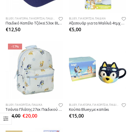
BLUEY
,
ΓΙΑ ΑΓΌΡΙΑ
,
ΓΙΑ ΚΟΡΊΤΣΙΑ
,
ΠΑΙΔΙΚΆ
BLUEY
,
ΓΙΑ ΚΟΡΊΤΣΙΑ
,
ΠΑΙΔΙΚΆ
Παιδικό Καπέλο Τζόκεϊ 53εκ BLUEY
Αξεσουάρ για τα Μαλλιά 4τμχ Λαστιχάκια BLUEY
€
12,50
€
5,00
-17%
BLUEY
,
ΓΙΑ ΚΟΡΊΤΣΙΑ
,
ΠΑΙΔΙΚΆ
BLUEY
,
ΓΙΑ ΑΓΌΡΙΑ
,
ΓΙΑ ΚΟΡΊΤΣΙΑ
,
ΠΑΙΔΙΚΆ
Τσάντα Πλάτης 27εκ Παιδικού Σταθμού BLUEY
Κούπα Bluey με καπάκι
€
24,00
€
20,00
€
15,00