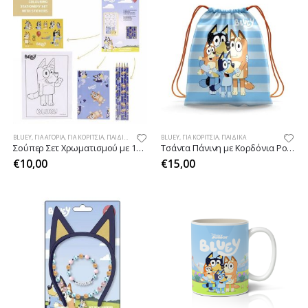
BLUEY
,
ΓΙΑ ΑΓΌΡΙΑ
,
ΓΙΑ ΚΟΡΊΤΣΙΑ
,
ΠΑΙΔΙΚΆ
BLUEY
,
ΓΙΑ ΚΟΡΊΤΣΙΑ
,
ΠΑΙΔΙΚΆ
Σούπερ Σετ Χρωματισμού με 16 Είδη Γραφής BLUEY
Τσάντα Πάνινη με Κορδόνια Pocket BLUEY
€
10,00
€
15,00