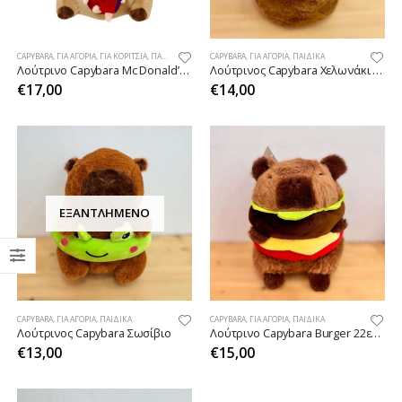
CAPYBARA
,
ΓΙΑ ΑΓΌΡΙΑ
,
ΓΙΑ ΚΟΡΊΤΣΙΑ
,
ΠΑΙΔΙΚΆ
CAPYBARA
,
ΓΙΑ ΑΓΌΡΙΑ
,
ΠΑΙΔΙΚΆ
Λούτρινο Capybara Mc Donald’s 29cm
Λούτρινος Capybara Χελωνάκι 23εκ.
€
17,00
€
14,00
ΕΞΑΝΤΛΗΜΈΝΟ
CAPYBARA
,
ΓΙΑ ΑΓΌΡΙΑ
,
ΠΑΙΔΙΚΆ
CAPYBARA
,
ΓΙΑ ΑΓΌΡΙΑ
,
ΠΑΙΔΙΚΆ
Λούτρινος Capybara Σωσίβιο
Λούτρινο Capybara Burger 22εκ.22εκ.
€
13,00
€
15,00