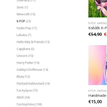
OnePiece
(11)
Sonic
(1)
Minecraft
(10)
K-POP
(23)
K-POP
,
ΛΑΜΠΆΔΕ
Funko Pop
(17)
€
54,90
€
Labubu
(7)
Hello Kitty & Friends
(13)
Capybara
(5)
Unicorn
(10)
Harry Potter
(14)
Gabby’s Dollhouse
(14)
Bluey
(12)
Παιδικά Καλλυντικά
(16)
Για Αγόρια
(75)
K-POP
,
ΛΑΜΠΆΔΕ
Stitch
(34)
€
15,00
Για Κορίτσια
(106)