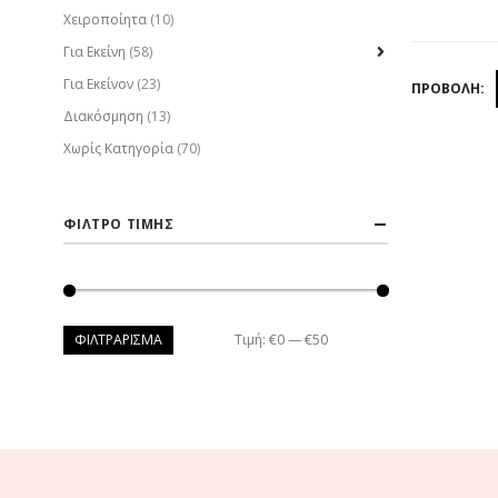
Χειροποίητα
(10)
Για Εκείνη
(58)
Για Εκείνον
(23)
ΠΡΟΒΟΛΉ:
Διακόσμηση
(13)
Χωρίς Κατηγορία
(70)
ΦΙΛΤΡΟ ΤΙΜΗΣ
ΦΙΛΤΡΆΡΙΣΜΑ
Τιμή:
€0
—
€50