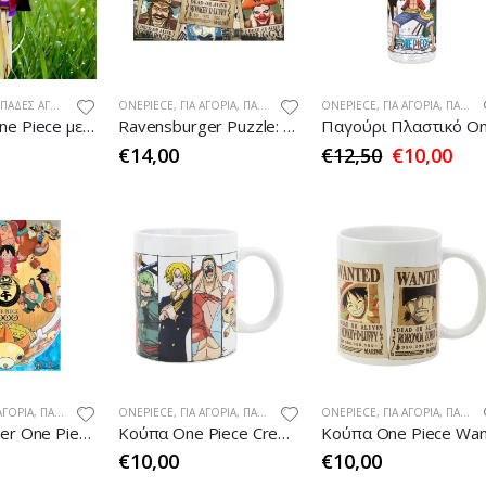
ΆΔΕΣ ΑΓΌΡΙ
,
ΠΆΣΧΑ
ONEPIECE
,
ΓΙΑ ΑΓΌΡΙΑ
,
ΠΑΙΔΙΚΆ
ONEPIECE
,
ΓΙΑ ΑΓΌΡΙΑ
,
ΠΑΙΔΙΚΆ
Λαμπάδα One Piece με Μπρελόκ Λούτρινο
Ravensburger Puzzle: One Piece – Wanted! (300 pcs)
€
14,00
€
12,50
€
10,00
ΑΓΌΡΙΑ
,
ΠΑΙΔΙΚΆ
ONEPIECE
,
ΓΙΑ ΑΓΌΡΙΑ
,
ΠΑΙΔΙΚΆ
ONEPIECE
,
ΓΙΑ ΑΓΌΡΙΑ
,
ΠΑΙΔΙΚΆ
Αφίσα Poster One Piece (52X38)
Κούπα One Piece Crew Battle
€
10,00
€
10,00