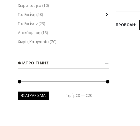
Χειροποίητα
(10)
Για Εκείνη
(58)
Για Εκείνον
(23)
ΠΡΟΒΟΛΉ:
Διακόσμηση
(13)
Χωρίς Κατηγορία
(70)
ΦΙΛΤΡΟ ΤΙΜΗΣ
ΦΙΛΤΡΆΡΙΣΜΑ
Τιμή:
€0
—
€20