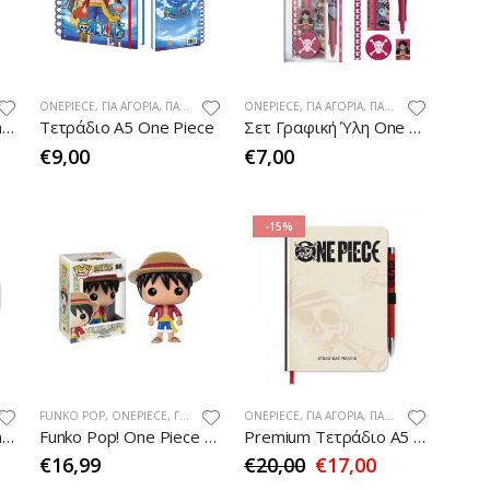
ONEPIECE
,
ΓΙΑ ΑΓΌΡΙΑ
,
ΠΑΙΔΙΚΆ
ONEPIECE
,
ΓΙΑ ΑΓΌΡΙΑ
,
ΠΑΙΔΙΚΆ
Παγούρι Πλαστικό One Piece (850ml)
Τετράδιο Α5 One Piece
Σετ Γραφική Ύλη One Piece
€
9,00
€
7,00
-15%
FUNKO POP
,
ONEPIECE
,
ΓΙΑ ΑΓΌΡΙΑ
,
ΠΑΙΔΙΚΆ
ONEPIECE
,
ΓΙΑ ΑΓΌΡΙΑ
,
ΠΑΙΔΙΚΆ
Κούπα One Piece Wanted
Funko Pop! One Piece – Monkey. D. Luffy #98
Premium Τετράδιο Α5 και Στυλό με Φωτάκι NETFLIX ONE PIECE
€
16,99
€
20,00
€
17,00