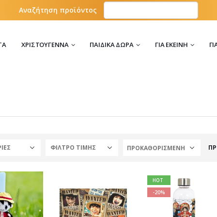
Αναζήτηση προϊόντος
ΤΑ
ΧΡΙΣΤΟΎΓΕΝΝΑ
ΠΑΙΔΙΚΆ ΔΏΡΑ
ΓΙΑ ΕΚΕΊΝΗ
ΓΙ
ΙΕΣ
ΦΙΛΤΡΟ ΤΙΜΗΣ
ΠΡ
HOT
-20%