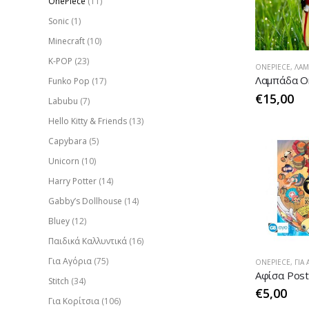
OnePiece
(11)
Sonic
(1)
Minecraft
(10)
K-POP
(23)
ONEPIECE
,
ΛΑΜΠ
Funko Pop
(17)
€
15,00
Labubu
(7)
Hello Kitty & Friends
(13)
Capybara
(5)
Unicorn
(10)
Harry Potter
(14)
Gabby’s Dollhouse
(14)
Bluey
(12)
Παιδικά Καλλυντικά
(16)
Για Αγόρια
(75)
ONEPIECE
,
ΓΙΑ 
Stitch
(34)
€
5,00
Για Κορίτσια
(106)