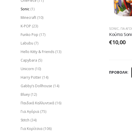
OnePiece
(11)
Sonic
(1)
Minecraft
(10)
K-POP
(23)
SONIC
,
ΓΙΑ ΑΓΌ
Funko Pop
(17)
€
10,00
Labubu
(7)
Hello Kitty & Friends
(13)
Capybara
(5)
Unicorn
(10)
ΠΡΟΒΟΛΉ:
Harry Potter
(14)
Gabby’s Dollhouse
(14)
Bluey
(12)
Παιδικά Καλλυντικά
(16)
Για Αγόρια
(75)
Stitch
(34)
Για Κορίτσια
(106)