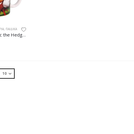
ΡΙΑ
,
ΠΑΙΔΙΚΆ
Κούπα Sonic the Hedgehog